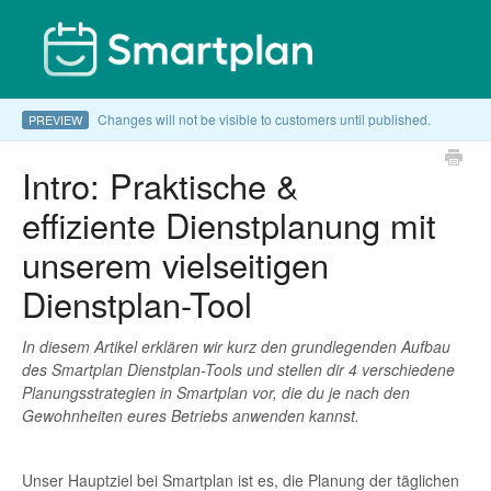
Changes will not be visible to customers until published.
PREVIEW
Intro: Praktische &
effiziente Dienstplanung mit
unserem vielseitigen
Dienstplan-Tool
In diesem Artikel erklären wir kurz den grundlegenden Aufbau
des Smartplan Dienstplan-Tools und stellen dir 4 verschiedene
Planungsstrategien in Smartplan vor, die du je nach den
Gewohnheiten eures Betriebs anwenden kannst.
Unser Hauptziel bei Smartplan ist es, die Planung der täglichen